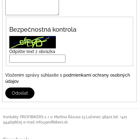
Bezpečnostná kontrola
Odpíšte text z obrázka
Vložením správy súhlasíte s
podmienkami ochrany osobných
údajov
Odoslať
Z
á
Kontakty: PROFIBIKERS s. r. o. Martina Rázusa 13 Lučenec 98401 tel.: +421
944698675 e-mail: info@profibikers.sk
p
ä