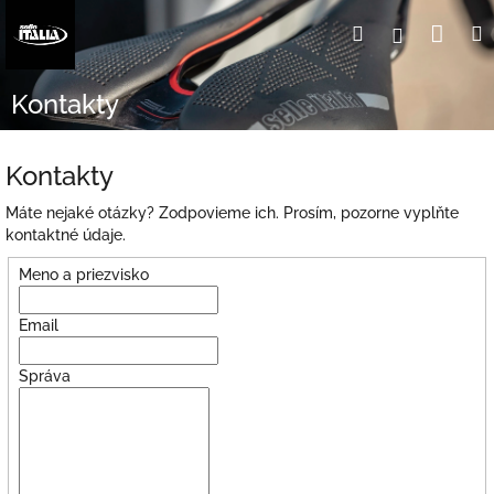
Prejsť
Nák
Hľadať
Prihlásen
na
obsah
koší
Kontakty
Kontakty
Máte nejaké otázky? Zodpovieme ich. Prosím, pozorne vyplňte
kontaktné údaje.
Meno a priezvisko
Email
Správa