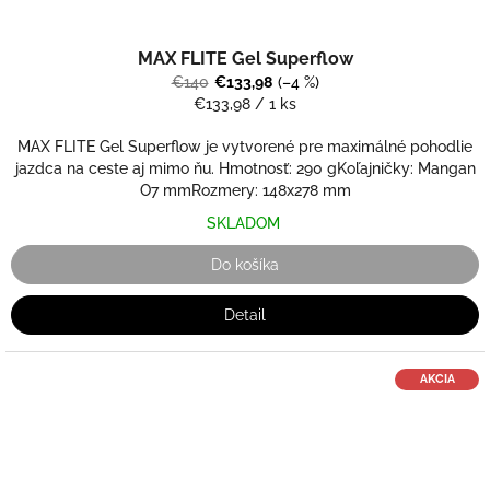
MAX FLITE Gel Superflow
€140
€133,98
(–4 %)
Jednotková
€133,98 / 1 ks
cena:
MAX FLITE Gel Superflow je vytvorené pre maximálné pohodlie
jazdca na ceste aj mimo ňu. Hmotnosť: 290 gKoľajničky: Mangan
O7 mmRozmery: 148x278 mm
SKLADOM
Do košíka
Detail
AKCIA