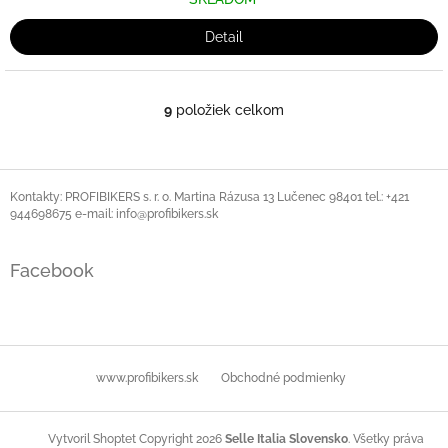
Detail
9
položiek celkom
O
v
l
á
Z
d
á
Kontakty: PROFIBIKERS s. r. o. Martina Rázusa 13 Lučenec 98401 tel.: +421
a
944698675 e-mail: info@profibikers.sk
p
c
ä
i
t
e
Facebook
i
p
r
e
v
k
y
www.profibikers.sk
Obchodné podmienky
v
ý
p
i
Copyright 2026
Selle Italia Slovensko
. Všetky práva
Vytvoril Shoptet