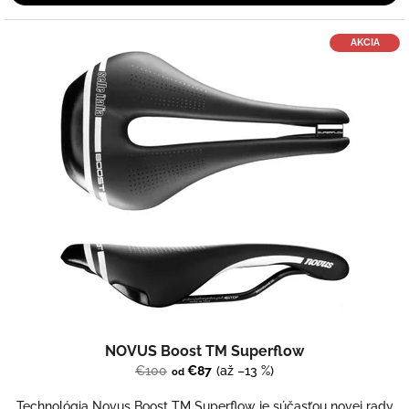
AKCIA
NOVUS Boost TM Superflow
€100
€87
(až –13 %)
od
Technológia Novus Boost TM Superflow je súčasťou novej rady