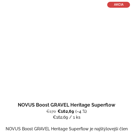
AKCIA
NOVUS Boost GRAVEL Heritage Superflow
€170
€162,69
(–4 %)
Jednotková
€162,69 / 1 ks
cena:
NOVUS Boost GRAVEL Heritage Superflow je najštýlovejši člen