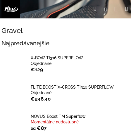
Prejsť
Nák
Hľadať
Prihlásen
na
obsah
koší
Gravel
Najpredávanejšie
X-BOW TI316 SUPERFLOW
Objednané
€129
FLITE BOOST X-CROSS TI316 SUPERFLOW
Objednané
€246,40
NOVUS Boost TM Superflow
Momentálne nedostupné
€87
od