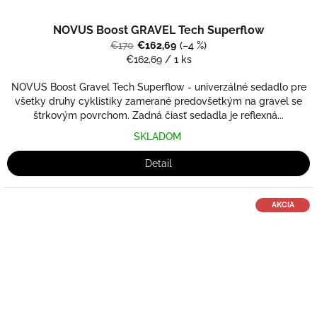
NOVUS Boost GRAVEL Tech Superflow
€170
€162,69
(–4 %)
Jednotková
€162,69 / 1 ks
cena:
NOVUS Boost Gravel Tech Superflow - univerzálné sedadlo pre
všetky druhy cyklistiky zamerané predovšetkým na gravel se
štrkovým povrchom. Zadná čiasť sedadla je reflexná...
SKLADOM
Detail
AKCIA