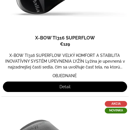
k
t
o
v
X-BOW TI316 SUPERFLOW
€129
X-BOW TI316 SUPERFLOW VEĽKÝ KOMFORT A STABILITA
INOVATÍVNY SYSTÉM UPEVNENIA LYŽÍN Lyžina je upevnená v
najzadnejšej časti sedla, čím sa uvoľňuje časť tela, na ktorú...
OBJEDNANÉ
Detail
AKCIA
NOVINKA