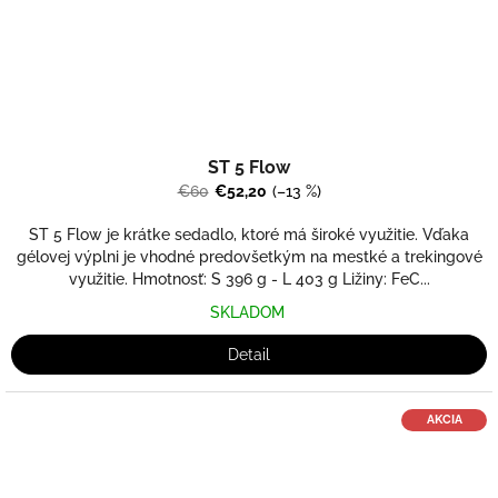
ST 5 Flow
€60
€52,20
(–13 %)
ST 5 Flow je krátke sedadlo, ktoré má široké využitie. Vďaka
gélovej výplni je vhodné predovšetkým na mestké a trekingové
využitie. Hmotnosť: S 396 g - L 403 g Ližiny: FeC...
SKLADOM
Detail
AKCIA