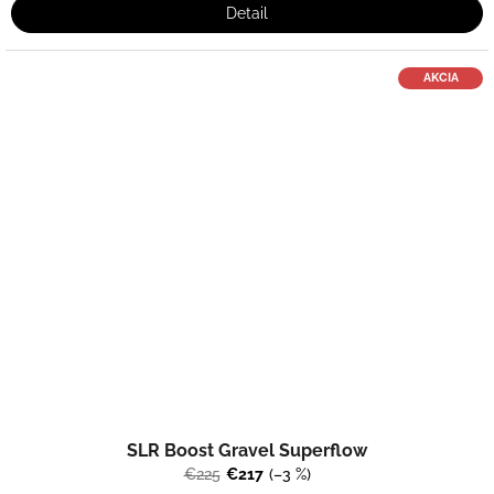
Detail
AKCIA
SLR Boost Gravel Superflow
€225
€217
(–3 %)