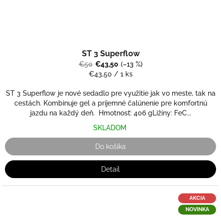
ST 3 Superflow
€50
€43,50
(–13 %)
Jednotková
€43,50 / 1 ks
cena:
ST 3 Superflow je nové sedadlo pre využitie jak vo meste, tak na
cestách. Kombinuje gel a príjemné čalúnenie pre komfortnú
jazdu na každý deň. Hmotnosť: 406 gLižiny: FeC...
SKLADOM
Do košíka
Detail
AKCIA
NOVINKA