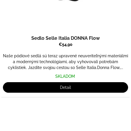
k
t
o
v
Sedlo Selle Italia DONNA Flow
€54,90
Naše pódiové sedlá sú teraz upravené neuveriteľnými materiálmi
a modernými technológiami, aby vyhovovali potrebám
cyklistiek. Jazdite svojou cestou so Selle Italia.Donna Flow,...
SKLADOM
Detail