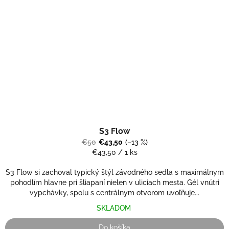
S3 Flow
€50
€43,50
(–13 %)
Jednotková
€43,50 / 1 ks
cena:
S3 Flow si zachoval typický štýl závodného sedla s maximálnym
pohodlím hlavne pri šliapaní nielen v uliciach mesta. Gél vnútri
vypchávky, spolu s centrálnym otvorom uvoľňuje...
SKLADOM
Do košíka