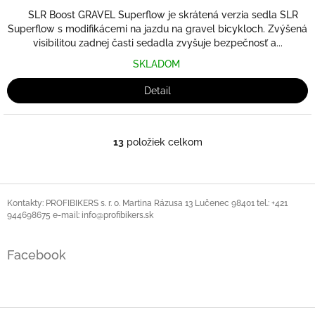
SLR Boost GRAVEL Superflow je skrátená verzia sedla SLR
Superflow s modifikácemi na jazdu na gravel bicykloch. Zvýšená
visibilitou zadnej časti sedadla zvyšuje bezpečnosť a...
SKLADOM
Detail
13
položiek celkom
O
v
l
á
Z
d
á
Kontakty: PROFIBIKERS s. r. o. Martina Rázusa 13 Lučenec 98401 tel.: +421
a
944698675 e-mail: info@profibikers.sk
p
c
ä
i
t
e
Facebook
i
p
r
e
v
k