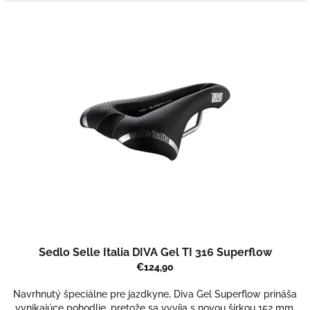
Sedlo Selle Italia DIVA Gel TI 316 Superflow
€124,90
Navrhnutý špeciálne pre jazdkyne, Diva Gel Superflow prináša
vynikajúce pohodlie, pretože sa vyvíja s novou šírkou 152 mm.