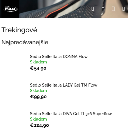
Prejsť
Nák
Hľadať
Prihlásen
na
obsah
koší
Trekingové
Najpredávanejšie
Sedlo Selle Italia DONNA Flow
Skladom
€54,90
Sedlo Selle Italia LADY Gel TM Flow
Skladom
€99,90
Sedlo Selle Italia DIVA Gel TI 316 Superflow
Skladom
€124,90