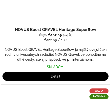
NOVUS Boost GRAVEL Heritage Superflow
€170
€162,69
(–4 %)
Jednotková
€162,69 / 1 ks
cena:
NOVUS Boost GRAVEL Heritage Superflow je najštýlovejši člen
rodiny univerzálných sedadiel NOVUS Gravel. Je pohodlné na
dlhé cesty, ale aj prispôsobivé pri intenzívnom...
SKLADOM
Detail
AKCIA
NOVINKA