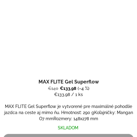
MAX FLITE Gel Superflow
€140
€133,98
(–4 %)
Jednotková
€133,98 / 1 ks
cena:
MAX FLITE Gel Superflow je vytvorené pre maximálné pohodlie
jazdca na ceste aj mimo ňu. Hmotnosť: 290 gKoľajničky: Mangan
O7 mmRozmery: 148x278 mm
SKLADOM