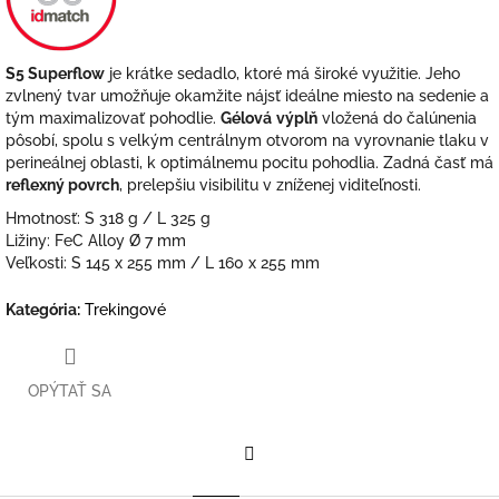
S5 Superflow
je krátke sedadlo, ktoré má široké využitie. Jeho
zvlnený tvar umožňuje okamžite nájsť ideálne miesto na sedenie a
tým maximalizovať pohodlie.
Gélová
výplň
vložená do čalúnenia
pôsobí, spolu s velkým centrálnym otvorom na vyrovnanie tlaku v
perineálnej oblasti, k optimálnemu pocitu pohodlia. Zadná časť má
reflexný povrch
, prelepšiu visibilitu v zníženej viditeľnosti.
Hmotnosť: S 318 g / L 325 g
Ližiny: FeC Alloy Ø 7 mm
Veľkosti: S 145 x 255 mm / L 160 x 255 mm
Kategória
:
Trekingové
OPÝTAŤ SA
Facebook