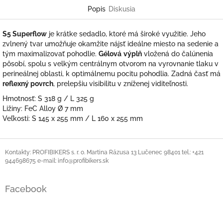
Popis
Diskusia
S5 Superflow
je krátke sedadlo, ktoré má široké využitie. Jeho
zvlnený tvar umožňuje okamžite nájsť ideálne miesto na sedenie a
tým maximalizovať pohodlie.
Gélová
výplň
vložená do čalúnenia
pôsobí, spolu s velkým centrálnym otvorom na vyrovnanie tlaku v
perineálnej oblasti, k optimálnemu pocitu pohodlia. Zadná časť má
reflexný povrch
, prelepšiu visibilitu v zníženej viditeľnosti.
Hmotnosť: S 318 g / L 325 g
Ližiny: FeC Alloy Ø 7 mm
Veľkosti: S 145 x 255 mm / L 160 x 255 mm
Z
á
Kontakty: PROFIBIKERS s. r. o. Martina Rázusa 13 Lučenec 98401 tel.: +421
944698675 e-mail: info@profibikers.sk
p
ä
t
Facebook
i
e