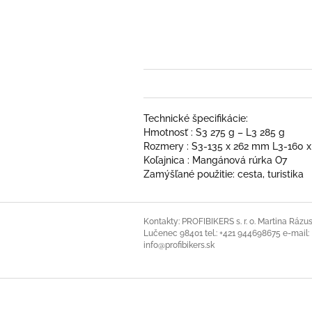
Technické špecifikácie:
Hmotnosť : S3 275 g – L3 285 g
Rozmery : S3-135 x 262 mm L3-160 
Koľajnica : Mangánová rúrka O7
Zamýšľané použitie: cesta, turistika
Z
á
Kontakty: PROFIBIKERS s. r. o. Martina Rázus
Lučenec 98401 tel.: +421 944698675 e-mail:
p
info@profibikers.sk
ä
t
i
e