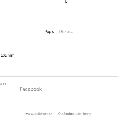
Facebook
Popis
Diskusia
x 262 mm
a 13
Facebook
www.profibikers.sk
Obchodné podmienky