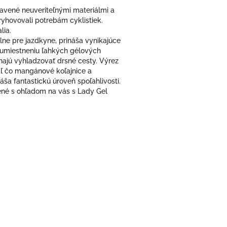
avené neuveriteľnými materiálmi a
yhovovali potrebám cyklistiek.
lia.
lne pre jazdkyne, prináša vynikajúce
 umiestneniu ľahkých gélových
hajú vyhladzovať drsné cesty. Výrez
aľ čo mangánové koľajnice a
ša fantastickú úroveň spoľahlivosti.
rené s ohľadom na vás s Lady Gel