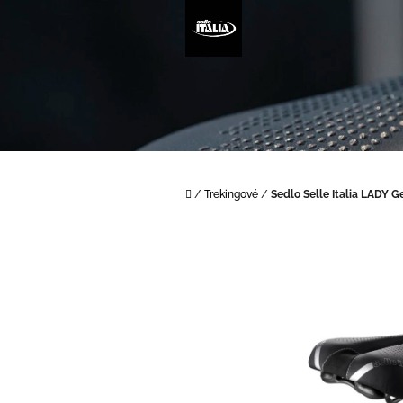
Prejsť
na
obsah
Domov
/
Trekingové
/
Sedlo Selle Italia LADY G