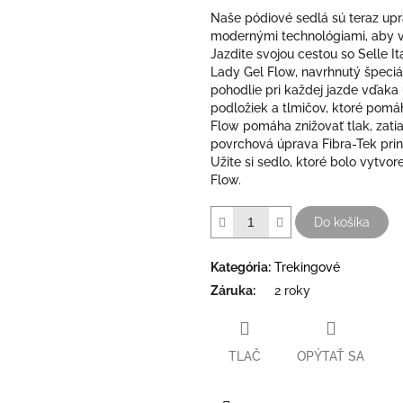
Naše pódiové sedlá sú teraz upr
modernými technológiami, aby v
Jazdite svojou cestou so Selle Ita
Lady Gel Flow, navrhnutý špeciá
pohodlie pri každej jazde vďaka
podložiek a tlmičov, ktoré pomá
Flow pomáha znižovať tlak, zati
povrchová úprava Fibra-Tek priná
Užite si sedlo, ktoré bolo vytvo
Flow.
Do košíka
Kategória
:
Trekingové
Záruka
:
2 roky
TLAČ
OPÝTAŤ SA