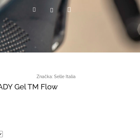
Nákupný
Hľadať
Prihlásenie
košík
Značka:
Selle Italia
 LADY Gel TM Flow