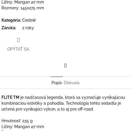
Ližiny: Mangan ⌀7 mm
Rozmery: 145x275 mm
Kategória
:
Cestné
Záruka
:
2 roky
OPÝTAŤ SA
Facebook
Popis
Diskusia
FLITE TM
je nadčasová legenda, ktorá sa vyznačuje vynikajúcou
kombináciou estetiky a pohodlia. Technológia tehto sedadla je
určená pre vynikajúci výkon, a to aj pre off-road.
Hmotnosť: 235 g
Ližiny: Mangan ⌀7 mm