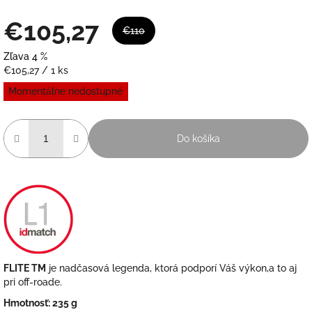
€105,27
€110
Zľava 4 %
Jednotková
€105,27 / 1 ks
cena:
Momentálne nedostupné
Do košíka
FLITE TM
je nadčasová legenda, ktorá podporí Váš výkon,a to aj
pri off-roade.
Hmotnosť: 235 g