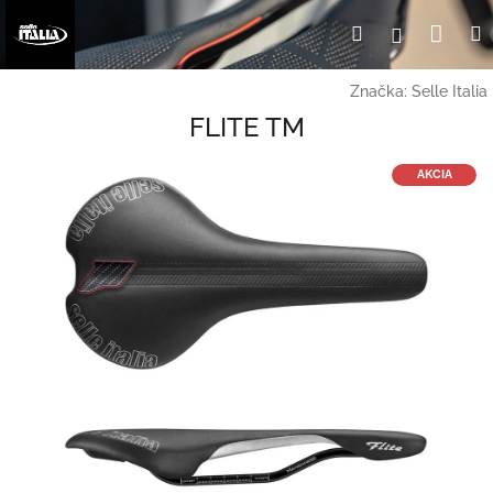
Prejsť
Nák
Hľadať
Prihlásen
na
obsah
koší
Značka:
Selle Italia
FLITE TM
AKCIA