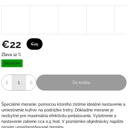
€22
€25
Zľava 12 %
Jednotková
Skladom
cena:
Do košíka
Špeciálné meranie, pomocou ktorého zistíme ideálné nastavenie a
umiestnenie kufrov na podrážke tretry. Dôkladne meranie je
nezbytné pre maximálnú efektivitu pedalovania. Vyšetrenie a
nastavenie zaberie cca 0,5 hod. V poznámke objednávky napíšte
prosím uprednostňované termíny.