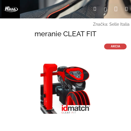
Prejsť
Nák
Hľadať
Prihlásen
na
obsah
koší
Značka:
Selle Italia
meranie CLEAT FIT
AKCIA