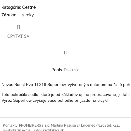
Kategória
:
Cestné
Záruka
:
2 roky
OPÝTAŤ SA
Facebook
Popis
Diskusia
Novus Boost Evo TI 316 Superflow, vytvorený s ohľadom na čisté pohod
Toto pokročilé sedlo, ktoré je od základov úplne prepracované, je ľa
Výrez Superflow zvyšuje vaše pohodlie pri jazde na bicykli. 
Z
á
Kontakty: PROFIBIKERS s. r. o. Martina Rázusa 13 Lučenec 98401 tel.: +421
944698675 e-mail: info@profibikers.sk