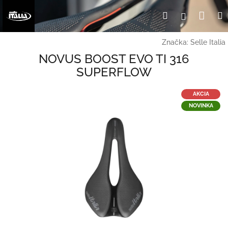
Prejsť
Nák
Hľadať
Prihlásen
na
obsah
koší
Značka:
Selle Italia
NOVUS BOOST EVO TI 316
SUPERFLOW
AKCIA
NOVINKA