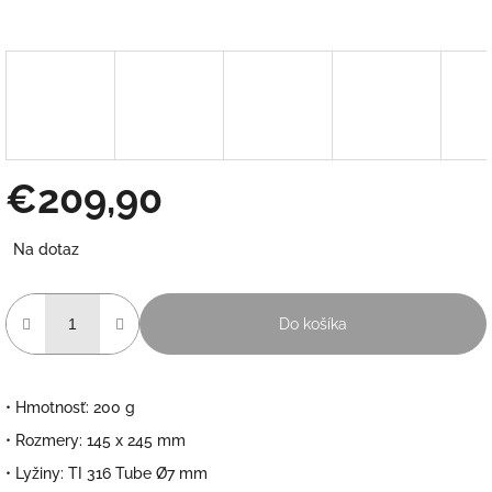
€209,90
Jednotková
Na dotaz
cena:
Do košíka
• Hmotnosť:
200 g
• Rozmery:
145 x 245 mm
• Lyžiny:
TI 316 Tube Ø7 mm