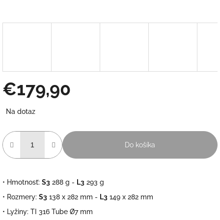
€179,90
Jednotková
Na dotaz
cena:
Do košíka
• Hmotnosť:
S3
288 g -
L3
293 g
• Rozmery:
S3
138 x 282 mm -
L3
149 x 282 mm
• Lyžiny:
TI 316 Tube Ø7 mm