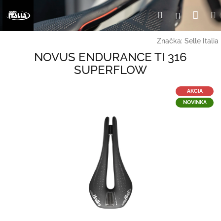
Prejsť
Nák
Hľadať
Prihlásen
na
obsah
koší
Značka:
Selle Italia
NOVUS ENDURANCE TI 316
SUPERFLOW
AKCIA
NOVINKA