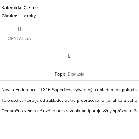
Kategória
:
Cestné
Záruka
:
2 roky
OPÝTAŤ SA
Facebook
Popis
Diskusia
Novus Endurance TI 316 Superflow, vytvorený s ohľadom na pohodlie
Toto sedlo, ktoré je od základov úplne prepracované, je ľahké a poho
Dodatočná vrstva gélového polstrovania podporuje vždy správne držani
Z