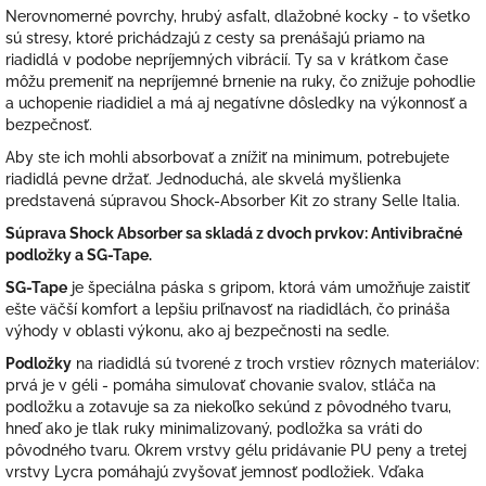
Nerovnomerné povrchy, hrubý asfalt, dlažobné kocky - to všetko
sú stresy, ktoré prichádzajú z cesty sa prenášajú priamo na
riadidlá v podobe nepríjemných vibrácií. Ty sa v krátkom čase
môžu premeniť na nepríjemné brnenie na ruky, čo znižuje pohodlie
a uchopenie riadidiel a má aj negatívne dôsledky na výkonnosť a
bezpečnosť.
Aby ste ich mohli absorbovať a znížiť na minimum, potrebujete
riadidlá pevne držať. Jednoduchá, ale skvelá myšlienka
predstavená súpravou Shock-Absorber Kit zo strany Selle Italia.
Súprava Shock Absorber sa skladá z dvoch prvkov: Antivibračné
podložky a SG-Tape.
SG-Tape
je špeciálna páska s gripom, ktorá vám umožňuje zaistiť
ešte väčší komfort a lepšiu priľnavosť na riadidlách, čo prináša
výhody v oblasti výkonu, ako aj bezpečnosti na sedle.
Podložky
na riadidlá sú tvorené z troch vrstiev rôznych materiálov:
prvá je v géli - pomáha simulovať chovanie svalov, stláča na
podložku a zotavuje sa za niekoľko sekúnd z pôvodného tvaru,
hneď ako je tlak ruky minimalizovaný, podložka sa vráti do
pôvodného tvaru. Okrem vrstvy gélu pridávanie PU peny a tretej
vrstvy Lycra pomáhajú zvyšovať jemnosť podložiek. Vďaka