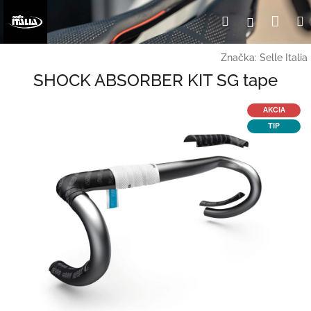
Prejsť
Nák
Hľadať
Prihlásen
na
obsah
koší
Značka:
Selle Italia
SHOCK ABSORBER KIT SG tape
AKCIA
TIP