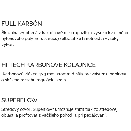
FULL KARBÓN
Škrupina vyrobená z karbónového kompozitu a vysoko kvalitného
nylonového polyméru zaručuje ultraľahkú hmotnosť a vysoký
výkon.
HI-TECH KARBÓNOVÉ KOĽAJNICE
Karbónové vlákna, 7×9 mm, +10mm dlhšia pre zaistenie odolnosti
a širšieho rozsahu regulácie sedla.
SUPERFLOW
Stredový otvor „Superflow“ umožňuje znížiť tlak zo stredovej
oblasti a profitovať z väčšieho pohodlia pri pedálovaní .