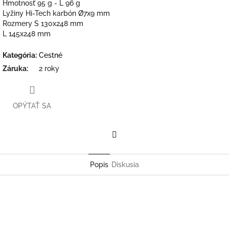
Hmotnosť
95 g - L 96 g
Lyžiny
Hi-Tech karbón Ø7x9 mm
Rozmery
S 130x248 mm
L 145x248 mm
Kategória
:
Cestné
Záruka
:
2 roky
OPÝTAŤ SA
Facebook
Popis
Diskusia