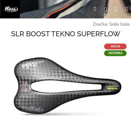
Prejsť
Nák
Hľadať
Prihlásen
na
obsah
koší
Značka:
Selle Italia
SLR BOOST TEKNO SUPERFLOW
AKCIA
NOVINKA