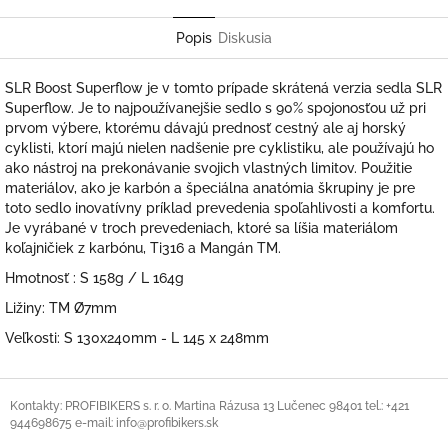
Facebook
Popis
Diskusia
SLR Boost Superflow je v tomto prípade skrátená verzia sedla SLR
Superflow. Je to najpoužívanejšie sedlo s 90% spojonosťou už pri
prvom výbere, ktorému dávajú prednosť cestný ale aj horský
cyklisti, ktorí majú nielen nadšenie pre cyklistiku, ale používajú ho
ako nástroj na prekonávanie svojich vlastných limitov. Použitie
materiálov, ako je karbón a špeciálna anatómia škrupiny je pre
toto sedlo inovatívny príklad prevedenia spoľahlivosti a komfortu.
Je vyrábané v troch prevedeniach, ktoré sa líšia materiálom
koľajničiek z karbónu, Ti316 a Mangán TM.
Hmotnosť : S 158g / L 164g
Ližiny: TM Ø7mm
Veľkosti: S 130x240mm - L 145 x 248mm
Z
á
Kontakty: PROFIBIKERS s. r. o. Martina Rázusa 13 Lučenec 98401 tel.: +421
944698675 e-mail: info@profibikers.sk
p