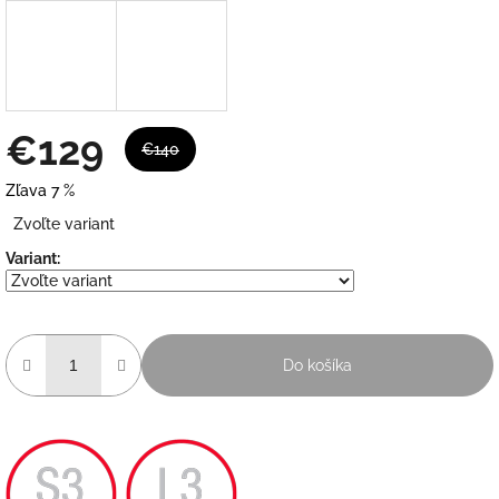
€129
€140
Zľava 7 %
Jednotková
Zvoľte variant
cena:
Variant:
Do košíka