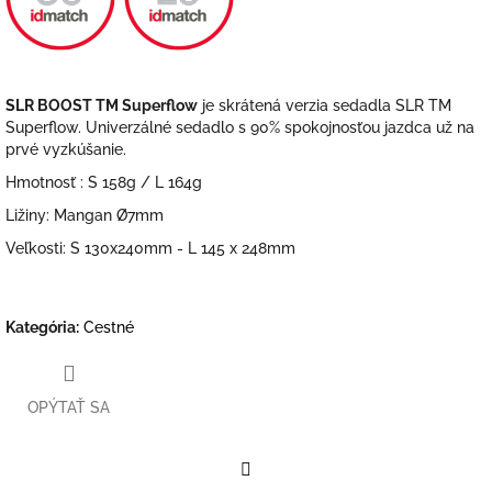
SLR BOOST TM Superflow
je skrátená verzia sedadla SLR TM
Superflow. Univerzálné sedadlo s 90% spokojnosťou jazdca už na
prvé vyzkúšanie.
Hmotnosť : S 158g / L 164g
Ližiny: Mangan Ø7mm
Veľkosti: S 130x240mm - L 145 x 248mm
Kategória
:
Cestné
OPÝTAŤ SA