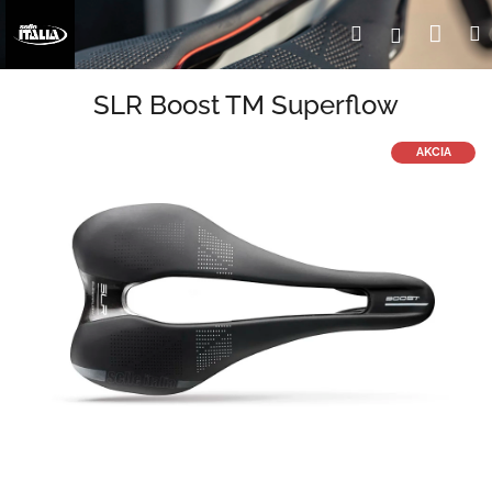
Prejsť
Nák
Hľadať
Prihlásen
na
obsah
koší
SLR Boost TM Superflow
AKCIA