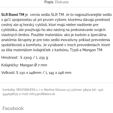
Popis
Diskusia
SLR Boost TM
je verzia sedla SLR TM. Je to najpoužívanejšie sedlo
s 90% spojonosťou už pri prvom výbere, ktorému dávajú prednosť
cestný ale aj horský cyklisti, ktorí majú nielen nadšenie pre
cyklistiku, ale používajú ho ako nástroj na prekonávanie svojich
vlastných limitov. Použitie materiálov, ako je karbón a špeciálna
anatómia škrupiny je pre toto sedlo inovatívny príklad prevedenia
spoľahlivosti a komfortu. Je vyrábané v troch prevedeniach, ktoré
sa líšia materiálom koľajničiek z karbónu, Ti316 a Mangan TM.
Hmotnosť : S 230g / L 235 g
Koľajničky: Mangan Ø 7 mm
Veľkosti: S 130 x 248mm / L 145 x 248 mm
Z
á
Kontakty: PROFIBIKERS s. r. o. Martina Rázusa 13 Lučenec 98401 tel.: +421
944698675 e-mail: info@profibikers.sk
p
ä
t
Facebook