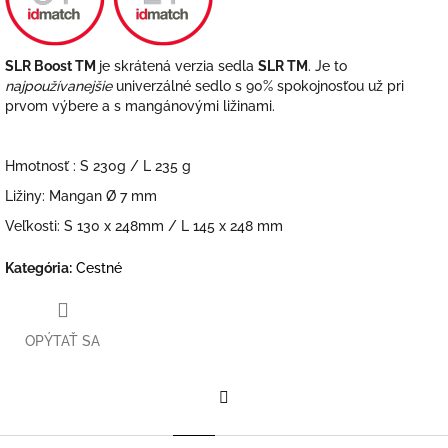
SLR Boost TM
je skrátená verzia sedla
SLR TM
. Je to
najpoužívanejšie
univerzálné sedlo s 90% spokojnosťou už pri
prvom výbere a s mangánovými ližinami.
Hmotnosť : S 230g / L 235 g
Ližiny: Mangan Ø 7 mm
Veľkosti: S 130 x 248mm / L 145 x 248 mm
Kategória
:
Cestné
OPÝTAŤ SA
Facebook