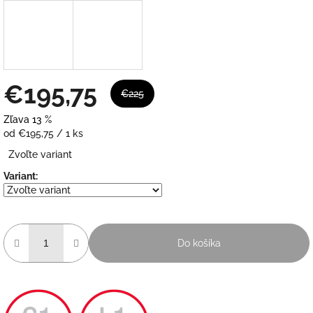
€195,75
€225
Zľava 13 %
Jednotková
od €195,75 / 1 ks
cena:
Zvoľte variant
Variant:
Do košíka