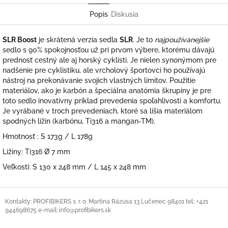
Popis
Diskusia
SLR Boost
je skrátená verzia sedla
SLR
. Je to
najpoužívanejšie
sedlo s 90% spokojnosťou už pri prvom výbere, ktorému dávajú
prednosť cestný ale aj horský cyklisti. Je nielen synonýmom pre
nadšenie pre cyklistiku, ale vrcholový športovci ho používajú
nástroj na prekonávanie svojich vlastných limitov. Použitie
materiálov, ako je karbón a špeciálna anatómia škrupiny je pre
toto sedlo inovatívny príklad prevedenia spoľahlivosti a komfortu.
Je vyrábané v troch prevedeniach, ktoré sa líšia materiálom
spodných ližin (karbónu, Ti316 a mangan-TM).
Hmotnosť : S 173g / L 178g
Ližiny: Ti316 Ø 7 mm
Veľkosti: S 130 x 248 mm / L 145 x 248 mm
Z
á
Kontakty: PROFIBIKERS s. r. o. Martina Rázusa 13 Lučenec 98401 tel.: +421
944698675 e-mail: info@profibikers.sk
p
ä