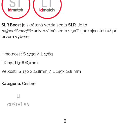
SLR Boost
je skrátená verzia sedla
SLR
. Je to
najpoužívanejšie
univerzálné sedlo s 90% spokojnosťou už pri
prvom výbere.
Hmotnosť : S 173g / L 178g
Ližiny: Ti316 Ø7mm
Veľkosti: S 130 x 248mm / L 145x 248 mm
Kategória
:
Cestné
OPÝTAŤ SA
Facebook