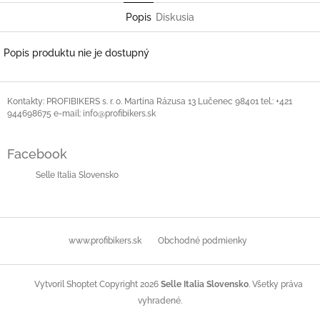
Popis
Diskusia
Popis produktu nie je dostupný
Z
á
Kontakty: PROFIBIKERS s. r. o. Martina Rázusa 13 Lučenec 98401 tel.: +421
944698675 e-mail: info@profibikers.sk
p
ä
t
Facebook
i
Selle Italia Slovensko
e
www.profibikers.sk
Obchodné podmienky
Copyright 2026
Selle Italia Slovensko
. Všetky práva
Vytvoril Shoptet
vyhradené.