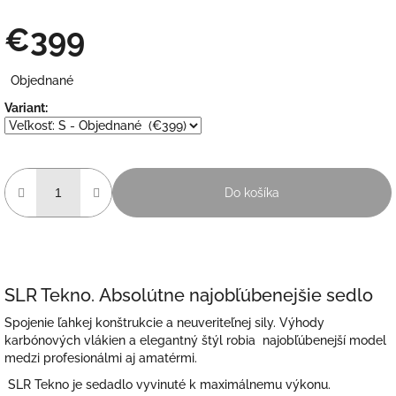
€399
Jednotková
Objednané
cena:
Variant:
Do košíka
SLR Tekno.
Absolútne najobľúbenejšie sedlo
Spojenie ľahkej konštrukcie a neuveriteľnej sily.
Výhody
karbónových vlákien a elegantný štýl robia najobľúbenejší model
medzi profesionálmi aj amatérmi.
SLR Tekno je sedadlo vyvinuté k maximálnemu výkonu.