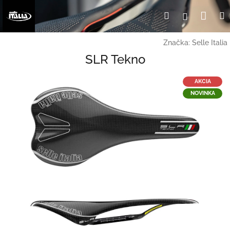
Prejsť
Nák
Hľadať
Prihlásen
na
obsah
koší
Značka:
Selle Italia
SLR Tekno
AKCIA
NOVINKA