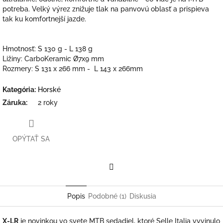
potreba. Velký výrez znižuje tlak na panvovú oblasť a prispieva
tak ku komfortnejší jazde.
Hmotnosť:
S 130 g
- L
138 g
Ližiny:
CarboKeramic Ø7x9 mm
Rozmery: S
131 x 266 mm -
L 143 x 266mm
Kategória
:
Horské
Záruka
:
2 roky
OPÝTAŤ SA
Facebook
Popis
Podobné (1)
Diskusia
X-LR
je novinkou vo svete MTB sedadiel, ktoré Selle Italia vyvinulo