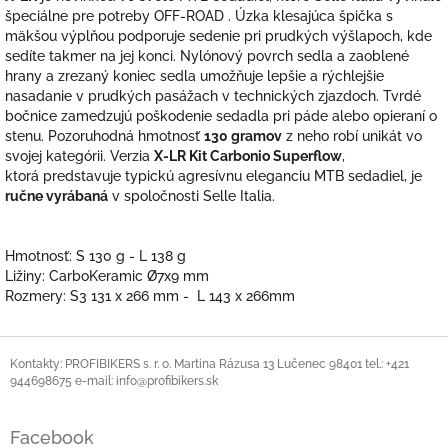
špeciálne pre potreby OFF-ROAD . Úzka klesajúca špička s
mäkšou výplňou podporuje sedenie pri prudkých výšlapoch, kde
sedíte takmer na jej konci. Nylónový povrch sedla a zaoblené
hrany a zrezaný koniec sedla umožňuje lepšie a rýchlejšie
nasadanie v prudkých pasážach v technických zjazdoch. Tvrdé
bočnice zamedzujú poškodenie sedadla pri páde alebo opieraní o
stenu. Pozoruhodná hmotnosť
130 gramov
z neho robí unikát vo
svojej kategórii. Verzia
X-LR Kit Carbonio Superflow
,
ktorá predstavuje typickú agresívnu eleganciu MTB sedadiel, je
ručne vyrábaná
v spoločnosti Selle Italia.
Hmotnosť:
S 130 g
- L
138 g
Ližiny:
CarboKeramic Ø7x9 mm
Rozmery: S3
131 x 266 mm -
L 143 x 266mm
Z
á
Kontakty: PROFIBIKERS s. r. o. Martina Rázusa 13 Lučenec 98401 tel.: +421
944698675 e-mail: info@profibikers.sk
p
ä
t
Facebook