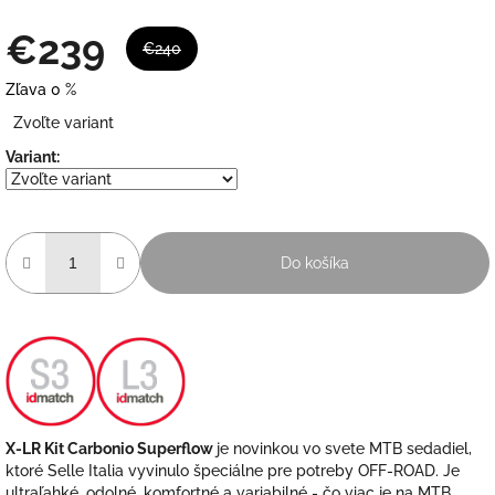
€239
€240
Zľava 0 %
Jednotková
Zvoľte variant
cena:
Variant:
Do košíka
X-LR Kit Carbonio Superflow
je novinkou vo svete MTB sedadiel,
ktoré Selle Italia vyvinulo špeciálne pre potreby OFF-ROAD. Je
ultraľahké, odolné, komfortné a variabilné - čo viac je na MTB