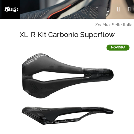
Prejsť
Nák
Hľadať
Prihlásen
na
obsah
koší
Značka:
Selle Italia
XL-R Kit Carbonio Superflow
NOVINKA