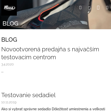
Prejsť
Nák
Hľadať
Prihlásen
na
obsah
koší
BLOG
BLOG
V
Novootvorená predajňa s najvačším
ý
testovacím centrom
p
i
3.4.2020
s
...
č
l
á
n
Testovanie sedadiel
k
o
10.11.2019
v
Ako si vybrať správne sedadlo Dôležitosť umiestnenia a veľkosti