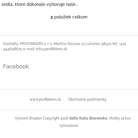
sedla, ktoré dokonale vyhovuje naše...
2
položiek celkom
O
v
l
á
Z
d
á
Kontakty: PROFIBIKERS s. r. o. Martina Rázusa 13 Lučenec 98401 tel.: +421
a
944698675 e-mail: info@profibikers.sk
p
c
ä
i
t
e
Facebook
i
p
r
e
v
k
y
www.profibikers.sk
Obchodné podmienky
v
ý
p
i
Copyright 2026
Selle Italia Slovensko
. Všetky práva
Vytvoril Shoptet
s
vyhradené.
u